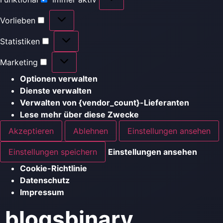
Vorlieben
Statistiken
Marketing
Optionen verwalten
Dienste verwalten
Verwalten von {vendor_count}-Lieferanten
Lese mehr über diese Zwecke
Akzeptieren
Ablehnen
Einstellungen ansehen
Einstellungen speichern
Einstellungen ansehen
Cookie-Richtlinie
Datenschutz
Impressum
blogsbinary