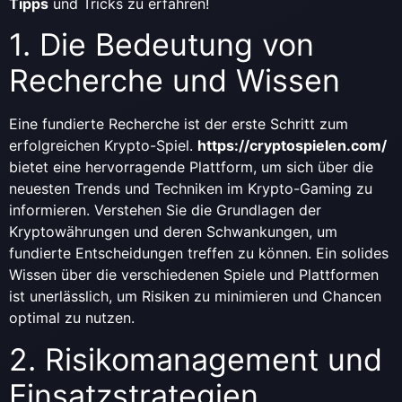
Tipps
und Tricks zu erfahren!
1. Die Bedeutung von
Recherche und Wissen
Eine fundierte Recherche ist der erste Schritt zum
erfolgreichen Krypto-Spiel.
https://cryptospielen.com/
bietet eine hervorragende Plattform, um sich über die
neuesten Trends und Techniken im Krypto-Gaming zu
informieren. Verstehen Sie die Grundlagen der
Kryptowährungen und deren Schwankungen, um
fundierte Entscheidungen treffen zu können. Ein solides
Wissen über die verschiedenen Spiele und Plattformen
ist unerlässlich, um Risiken zu minimieren und Chancen
optimal zu nutzen.
2. Risikomanagement und
Einsatzstrategien