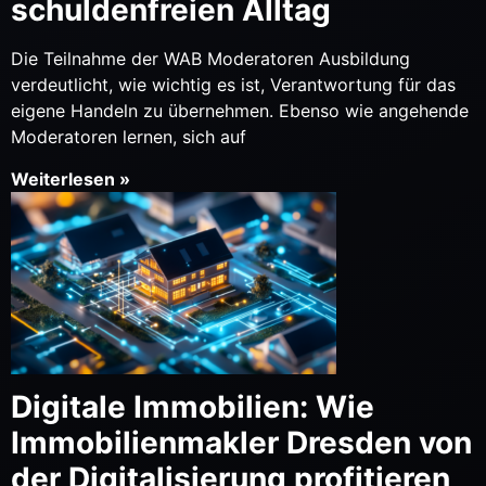
schuldenfreien Alltag
Die Teilnahme der WAB Moderatoren Ausbildung
verdeutlicht, wie wichtig es ist, Verantwortung für das
eigene Handeln zu übernehmen. Ebenso wie angehende
Moderatoren lernen, sich auf
Weiterlesen »
Digitale Immobilien: Wie
Immobilienmakler Dresden von
der Digitalisierung profitieren