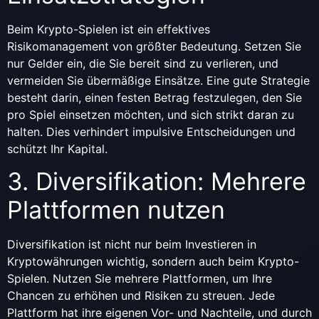
Beim Krypto-Spielen ist ein effektives
Risikomanagement von größter Bedeutung. Setzen Sie
nur Gelder ein, die Sie bereit sind zu verlieren, und
vermeiden Sie übermäßige Einsätze. Eine gute Strategie
besteht darin, einen festen Betrag festzulegen, den Sie
pro Spiel einsetzen möchten, und sich strikt daran zu
halten. Dies verhindert impulsive Entscheidungen und
schützt Ihr Kapital.
3. Diversifikation: Mehrere
Plattformen nutzen
Diversifikation ist nicht nur beim Investieren in
Kryptowährungen wichtig, sondern auch beim Krypto-
Spielen. Nutzen Sie mehrere Plattformen, um Ihre
Chancen zu erhöhen und Risiken zu streuen. Jede
Plattform hat ihre eigenen Vor- und Nachteile, und durch