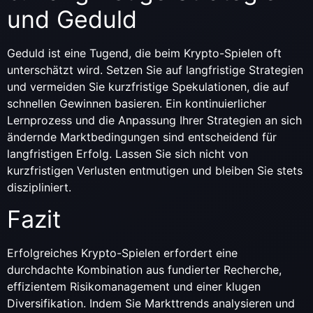
und Geduld
Geduld ist eine Tugend, die beim Krypto-Spielen oft
unterschätzt wird. Setzen Sie auf langfristige Strategien
und vermeiden Sie kurzfristige Spekulationen, die auf
schnellen Gewinnen basieren. Ein kontinuierlicher
Lernprozess und die Anpassung Ihrer Strategien an sich
ändernde Marktbedingungen sind entscheidend für
langfristigen Erfolg. Lassen Sie sich nicht von
kurzfristigen Verlusten entmutigen und bleiben Sie stets
diszipliniert.
Fazit
Erfolgreiches Krypto-Spielen erfordert eine
durchdachte Kombination aus fundierter Recherche,
effizientem Risikomanagement und einer klugen
Diversifikation. Indem Sie Markttrends analysieren und