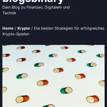
Dein Blog zu Finanzen, Digitalem und
Technik
Home
/
Krypto
/
Die besten Strategien für erfolgreiches
Krypto-Spielen