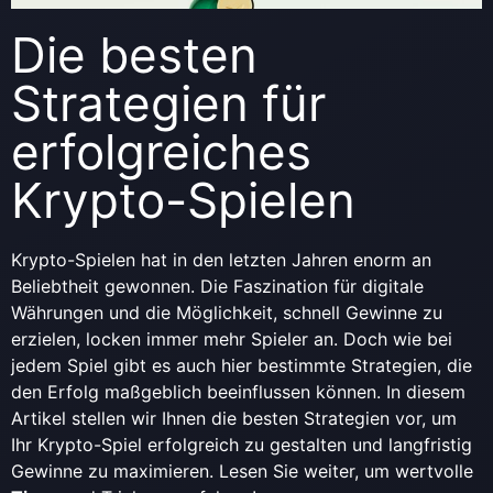
Die besten
Strategien für
erfolgreiches
Krypto-Spielen
Krypto-Spielen hat in den letzten Jahren enorm an
Beliebtheit gewonnen. Die Faszination für digitale
Währungen und die Möglichkeit, schnell Gewinne zu
erzielen, locken immer mehr Spieler an. Doch wie bei
jedem Spiel gibt es auch hier bestimmte Strategien, die
den Erfolg maßgeblich beeinflussen können. In diesem
Artikel stellen wir Ihnen die besten Strategien vor, um
Ihr Krypto-Spiel erfolgreich zu gestalten und langfristig
Gewinne zu maximieren. Lesen Sie weiter, um wertvolle