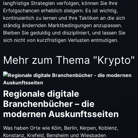
langfristige Strategien verfolgen, können Sie Ihre
Erfolgschancen erheblich steigern. Es ist wichtig,
kontinuierlich zu lernen und Ihre Taktiken an die sich
ständig ändernden Marktbedingungen anzupassen.
Bleiben Sie geduldig und diszipliniert, und lassen Sie
sich nicht von kurzfristigen Verlusten entmutigen.
Mehr zum Thema "
Krypto
"
Regionale digitale
Branchenbücher – die
modernen Auskunftsseiten
Was haben Orte wie Köln, Berlin, Kerpen, Koblenz,
Konstanz, Krefeld, Bensheim und Wiesbaden