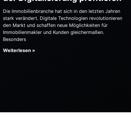
Die Immobilienbranche hat sich in den letzten Jahren
stark verändert. Digitale Technologien revolutionieren
den Markt und schaffen neue Möglichkeiten für
Immobilienmakler und Kunden gleichermaßen.
Besonders
Weiterlesen »