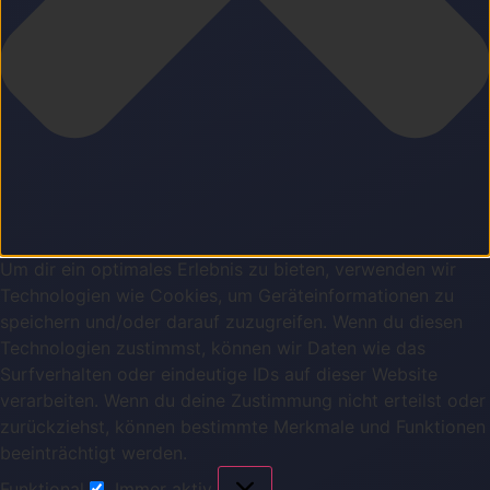
Um dir ein optimales Erlebnis zu bieten, verwenden wir
Technologien wie Cookies, um Geräteinformationen zu
speichern und/oder darauf zuzugreifen. Wenn du diesen
Technologien zustimmst, können wir Daten wie das
Surfverhalten oder eindeutige IDs auf dieser Website
verarbeiten. Wenn du deine Zustimmung nicht erteilst oder
zurückziehst, können bestimmte Merkmale und Funktionen
beeinträchtigt werden.
Funktional
Immer aktiv