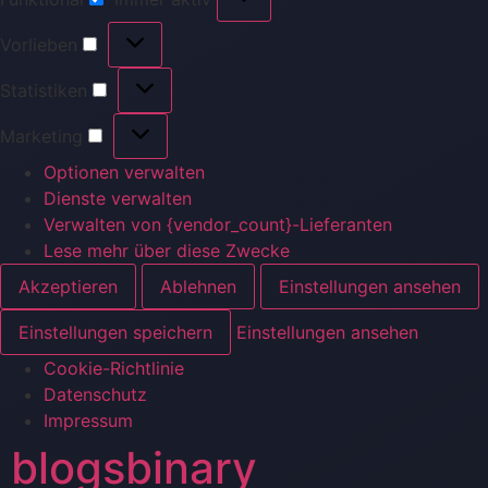
Funktional
Vorlieben
Vorlieben
Statistiken
Statistiken
Marketing
Marketing
Optionen verwalten
Dienste verwalten
Verwalten von {vendor_count}-Lieferanten
Lese mehr über diese Zwecke
Akzeptieren
Ablehnen
Einstellungen ansehen
Einstellungen speichern
Einstellungen ansehen
Cookie-Richtlinie
Datenschutz
Impressum
Zum
blogsbinary
Inhalt